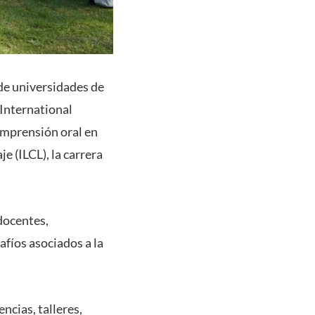
de universidades de
 International
omprensión oral en
e (ILCL), la carrera
docentes,
afíos asociados a la
cias, talleres,