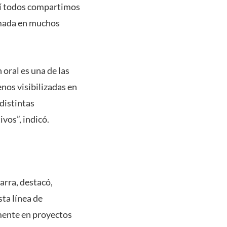
uí todos compartimos
timada en muchos
oral es una de las
enos visibilizadas en
distintas
vos”, indicó.
arra, destacó,
ta línea de
mente en proyectos