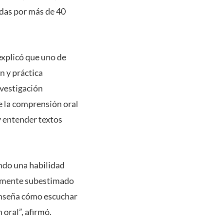
adas por más de 40
explicó que uno de
n y práctica
nvestigación
de la comprensión oral
y entender textos
endo una habilidad
almente subestimado
enseña cómo escuchar
 oral”, afirmó.