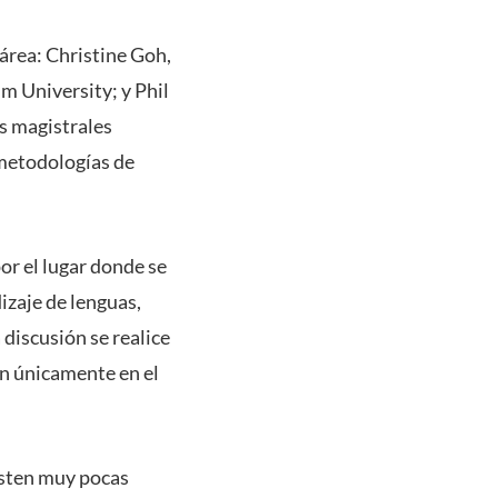
 área: Christine Goh,
m University; y Phil
s magistrales
 metodologías de
or el lugar donde se
izaje de lenguas,
discusión se realice
an únicamente en el
xisten muy pocas