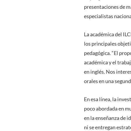
presentaciones de mat
especialistas naciona
La académica del ILC
los principales objet
pedagógica. “El propó
académica y el trabaj
en inglés. Nos inter
orales en una segunda
En esa línea, la inve
poco abordada en muc
en la enseñanza de i
ni se entregan estrat