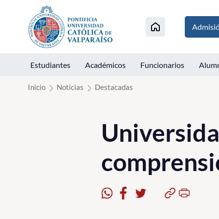
Click acá para ir directamente al contenido
Admisi
Estudiantes
Académicos
Funcionarios
Alum
Inicio
Noticias
Destacadas
Universida
comprensió