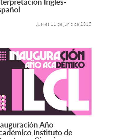
nterpretación Inglés-
Leer más +
spañol
Jueves 11 de junio de 2015
nauguración Año
Leer más +
cadémico Instituto de