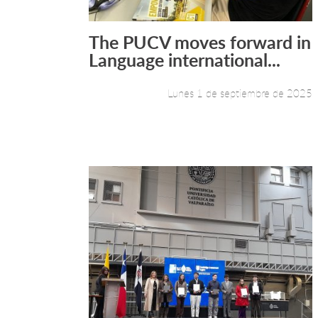
The PUCV moves forward in
Leer más +
Language international...
Lunes 1 de septiembre de 2025