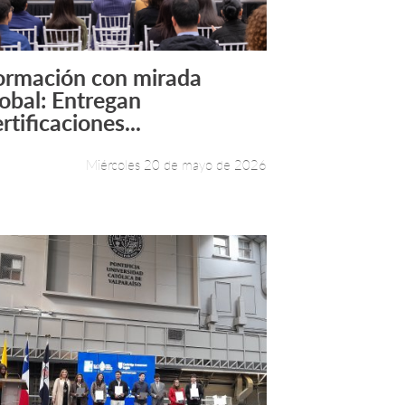
ormación con mirada
Leer más +
lobal: Entregan
rtificaciones...
Miércoles 20 de mayo de 2026