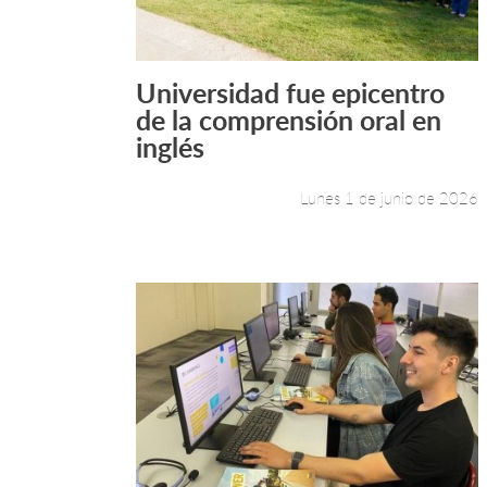
Universidad fue epicentro
Leer más +
de la comprensión oral en
inglés
Lunes 1 de junio de 2026