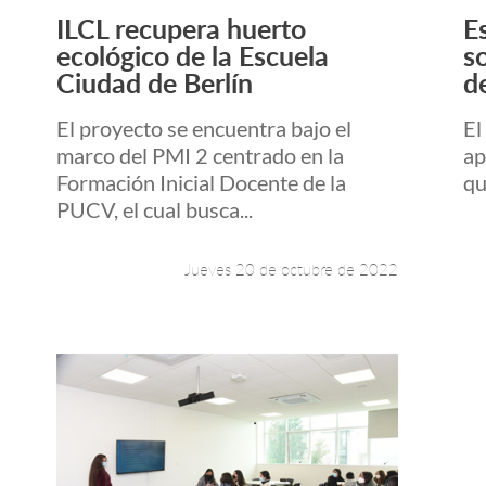
ILCL recupera huerto
E
Leer más +
ecológico de la Escuela
s
Ciudad de Berlín
d
El proyecto se encuentra bajo el
El
marco del PMI 2 centrado en la
ap
Formación Inicial Docente de la
qu
PUCV, el cual busca...
Jueves 20 de octubre de 2022