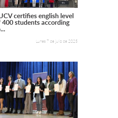
UCV certifies english level
Leer más +
f 400 students according
...
Lunes 7 de julio de 2025