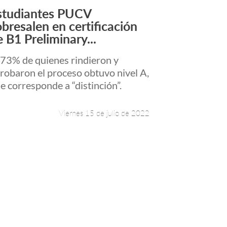
studiantes PUCV
Leer más +
obresalen en certificación
e B1 Preliminary...
 73% de quienes rindieron y
robaron el proceso obtuvo nivel A,
e corresponde a “distinción”.
Viernes 15 de julio de 2022