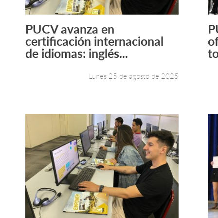
PUCV avanza en
P
Leer más +
certificación internacional
o
de idiomas: inglés...
to
Lunes 25 de agosto de 2025