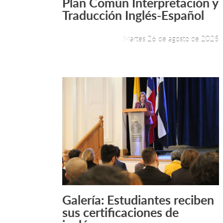
Plan Común Interpretación y
Leer más +
Traducción Inglés-Español
Martes 26 de agosto de 2025
Galería: Estudiantes reciben
Leer más +
sus certificaciones de