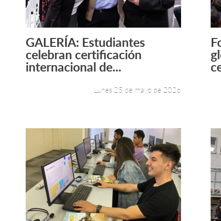
GALERÍA: Estudiantes
F
Leer más +
celebran certificación
g
internacional de...
ce
Lunes 25 de mayo de 2026