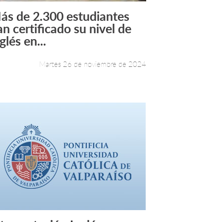
ás de 2.300 estudiantes
Leer más +
an certificado su nivel de
glés en...
Martes 26 de noviembre de 2024