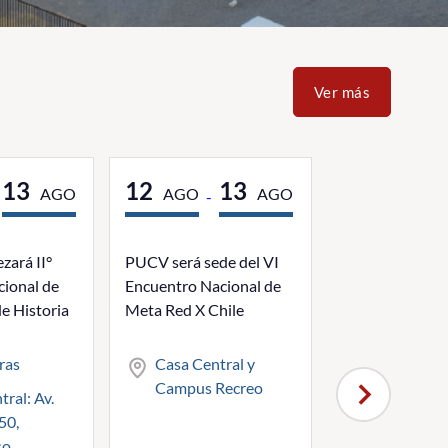
Ver más
13
12
13
12
AGO
AGO
AGO
AGO
-
ará II°
PUCV será sede del VI
Universidad inv
ional de
Encuentro Nacional de
primera sesión 
e Historia
Meta Red X Chile
"Ciencia e Intel
Artificial"
ras
Casa Central y
Campus Recreo
11:30 hora
ral: Av.
50,
Auditorio 
so
Zöllner Sch