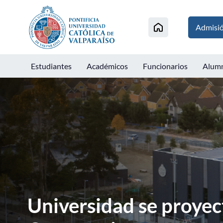
Click acá para ir directamente al contenido
Admisi
Estudiantes
Académicos
Funcionarios
Alum
Protagonistas PUCV: