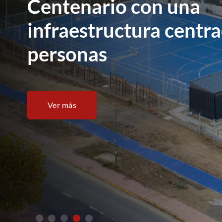
liderazgo académico 
impulsa nuevos desafí
Ver más