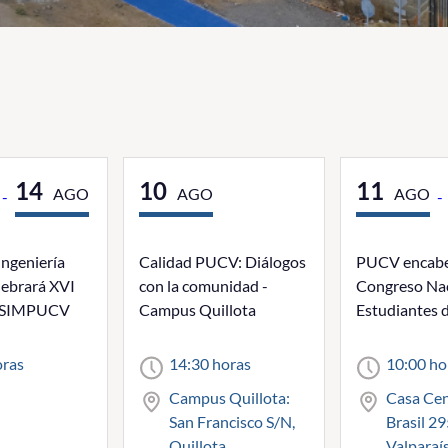
14
10
11
AGO
AGO
AGO
-
-
Ingeniería
Calidad PUCV: Diálogos
PUCV encabez
lebrará XVI
con la comunidad -
Congreso Nac
l SIMPUCV
Campus Quillota
Estudiantes d
oras
14:30 horas
10:00 ho
Campus Quillota:
Casa Cent
San Francisco S/N,
Brasil 29
Quillota
Valparaí