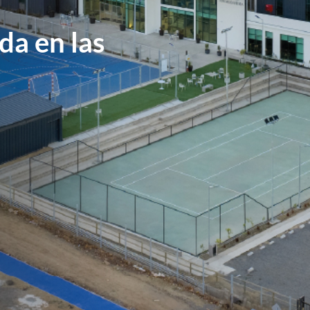
que
os