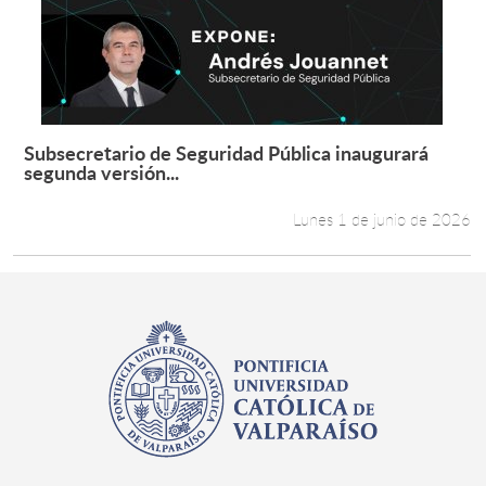
Estudiantes
Académicos
Funcionarios
Subsecretario de Seguridad Pública inaugurará
Leer más +
segunda versión...
Alumni
Lunes 1 de junio de 2026
English