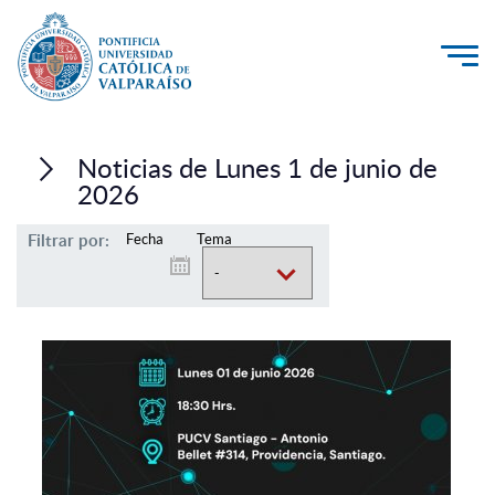
La Universidad
Noticias de Lunes 1 de junio de
Investigación, Creación e Innovación
2026
PUCV Internacional
Filtrar por:
Fecha
Tema
Vinculación con el Medio
Admisión
Pregrado
Postgrado
Formación Continua