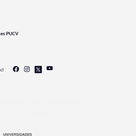
nes PUCV
cl