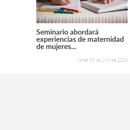
Seminario abordará
Leer más +
experiencias de maternidad
de mujeres...
Martes 09 de junio de 2026