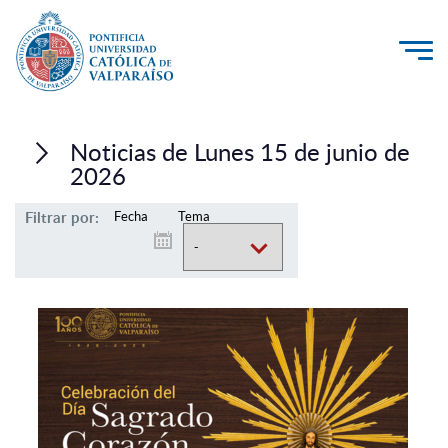
La Universidad
Noticias de Lunes 15 de junio de
Investigación, Creación e Innovación
2026
PUCV Internacional
Filtrar por:
Fecha
Tema
Vinculación con el Medio
Admisión
Pregrado
Postgrado
Formación Continua