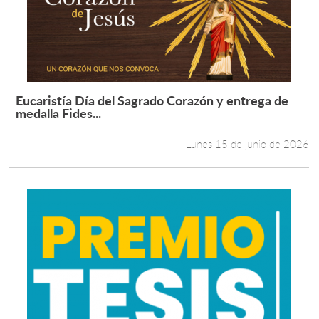
Estudiantes
Académicos
Funcionarios
Eucaristía Día del Sagrado Corazón y entrega de
Leer más +
medalla Fides...
Alumni
Lunes 15 de junio de 2026
English