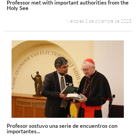
Professor met with important authorities from the
Leer más +
Holy See
Estudiantes
Miércoles 3 de diciembre de 2025
Académicos
Funcionarios
Alumni
English
Profesor sostuvo una serie de encuentros con
Leer más +
importantes...