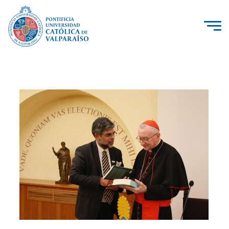
La Universidad
Investigación, Creación e Innovación
PUCV Internacional
Vinculación con el Medio
Admisión
Pregrado
Postgrado
Formación Continua