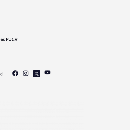
nes PUCV
cl