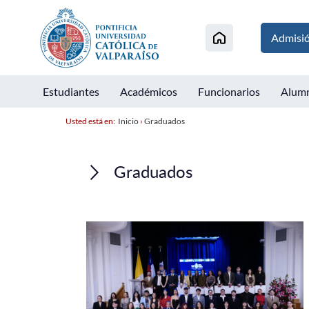
Admisi
Estudiantes
Académicos
Funcionarios
Alum
Usted está en:
Inicio
›
Graduados
Graduados