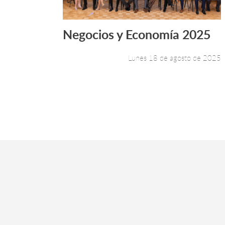
Negocios y Economía 2025
Leer más +
Lunes 18 de agosto de 2025