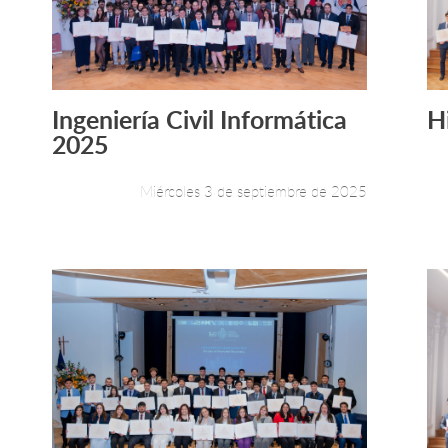
Ingeniería Civil Informática
H
Leer más +
2025
Miércoles 3 de septiembre de 2025