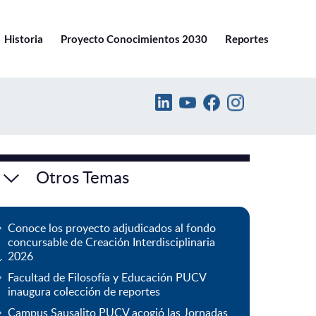
Ir a pucv.cl
Historia
Proyecto Conocimientos 2030
Reportes
Otros Temas
Conoce los proyecto adjudicados al fondo
concursable de Creación Interdisciplinaria
2026
Facultad de Filosofía y Educación PUCV
inaugura colección de reportes
Campus Sausalito PUCV acogió las Jornadas