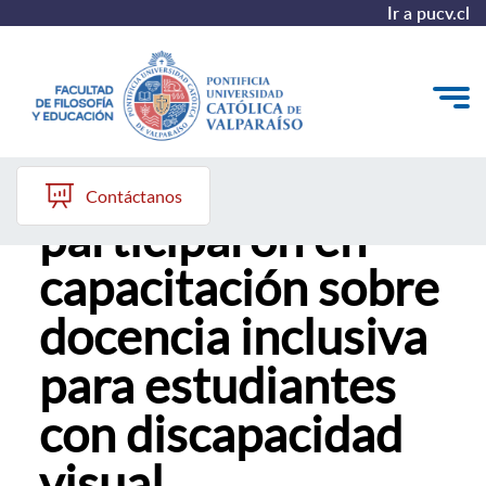
Ir a pucv.cl
Académicos
Quiénes somos
Contáctanos
participaron en
Líneas de trabajo 2025-2028
capacitación sobre
Historia
docencia inclusiva
Proyecto Conocimientos 2030
para estudiantes
Reportes
con discapacidad
visual