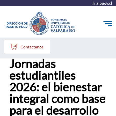
Ir a pucv.cl
23 de abril, 2026
Quiénes somos
Contáctanos
Beta PUCV inicia
Nuestros Programas
Jornadas
Investigación
estudiantiles
Recursos
2026: el bienestar
integral como base
para el desarrollo