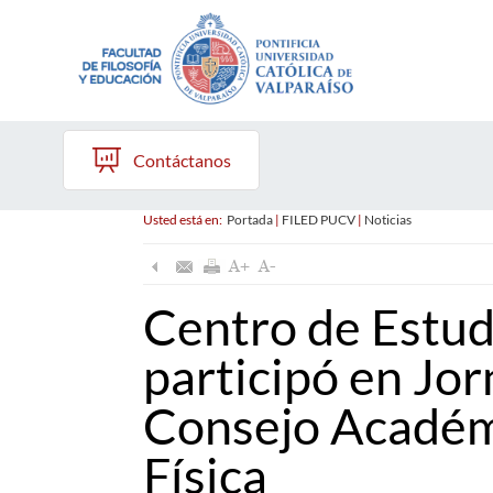
Contáctanos
Usted está en:
Portada
|
FILED PUCV
|
Noticias
Centro de Estu
participó en Jo
Consejo Académ
Física