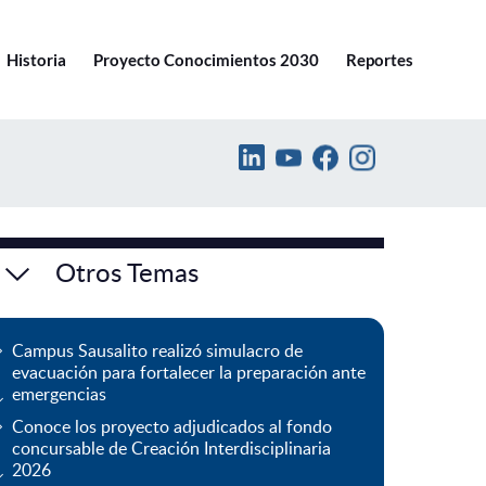
Ir a pucv.cl
Historia
Proyecto Conocimientos 2030
Reportes
Otros Temas
Campus Sausalito realizó simulacro de
evacuación para fortalecer la preparación ante
emergencias
Conoce los proyecto adjudicados al fondo
concursable de Creación Interdisciplinaria
2026