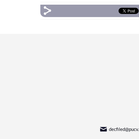
decfiled@pucv.