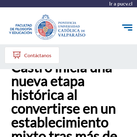
Ir a pucv.cl
Colegio Rubén
Quiénes somos
Contáctanos
Castro inicia una
Líneas de trabajo 2025-2028
nueva etapa
Historia
histórica al
Proyecto Conocimientos 2030
convertirse en un
Reportes
establecimiento
mixto tras más de