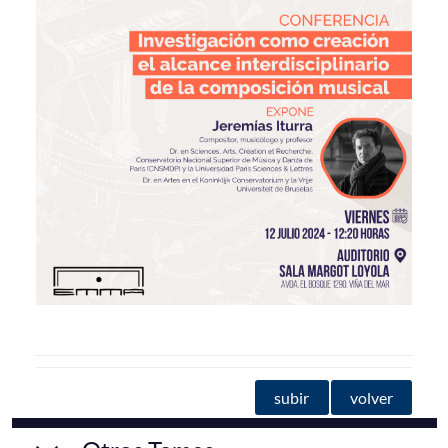
subir
volver