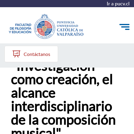
Ir a pucv.cl
Conferencia:
Quiénes somos
Contáctanos
"Investigación
Líneas de trabajo 2025-2028
como creación, el
Historia
alcance
Proyecto Conocimientos 2030
interdisciplinario
Reportes
de la composición
musical"