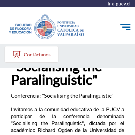
Ir a pucv.cl
Conferencia:
Quiénes somos
Contáctanos
"Socialising the
Líneas de trabajo 2025-2028
Paralinguistic"
Historia
Proyecto Conocimientos 2030
Conferencia: "Socialising the Paralinguistic"
Reportes
Invitamos a la comunidad educativa de la PUCV a
participar de la conferencia denominada
"Socialising the Paralinguistic", dictada por el
académico Richard Ogden de la Universidad de