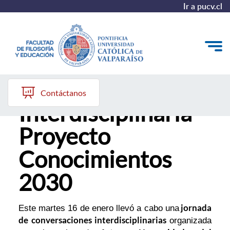
Ir a pucv.cl
Conversación
Quiénes somos
Contáctanos
Interdisciplinaria -
Líneas de trabajo 2025-2028
Proyecto
Historia
Conocimientos
Proyecto Conocimientos 2030
2030
Reportes
jornada
Este martes 16 de enero llevó a cabo una
de conversaciones interdisciplinarias
organizada