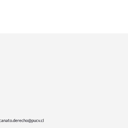
canato.derecho@pucv.cl