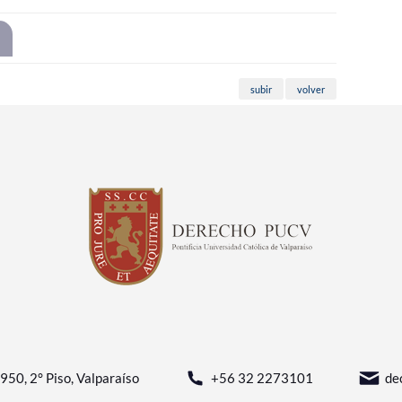
subir
volver
950, 2° Piso, Valparaíso
+56 32 2273101
de