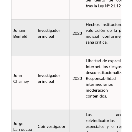
tras la Ley Nº 21.121.
Hechos institucionales 
Johann
Investigador
valoración de la prueb
2023
Benfeld
principal
judicial conforme a l
sana crítica.
Libertad de expresión e
Internet: los riesgos de s
desconstitucionalización
John
Investigador
2023
Responsabilidad d
Charney
principal
intermediarios 
moderación d
contenidos.
Las accione
reivindicatorias
Jorge
Coinvestigador
especiales y el régime
Larroucau