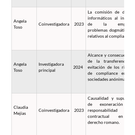
La comisión de delito
informáticos al interio
Angela
Coinvestigadora
2023
de la empresa
Toso
problemas dogmáticos 
relativos al compliance.
Alcance y consecuencia
de la transferencia 
Angela
Investigadora
2024
evitación de los riesgo
Toso
principal
de compliance en la
sociedades anónimas.
Causalidad y supuesto
de exoneración d
Claudia
Coinvestigadora
2023
responsabilidad
Mejías
contractual en e
derecho romano.