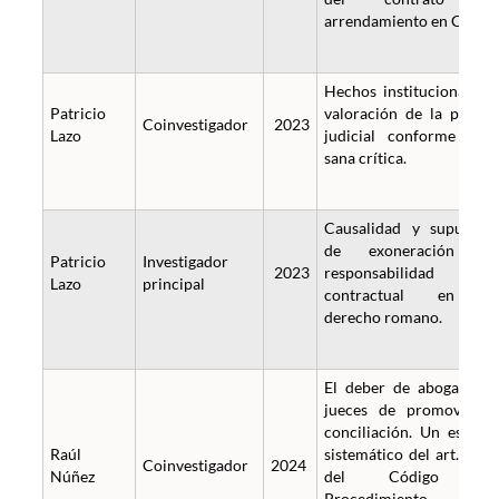
arrendamiento en Chile.
Hechos institucionales 
Patricio
valoración de la prueb
Coinvestigador
2023
Lazo
judicial conforme a l
sana crítica.
Causalidad y supuesto
de exoneración d
Patricio
Investigador
2023
responsabilidad
Lazo
principal
contractual en e
derecho romano.
El deber de abogados 
jueces de promover l
conciliación. Un estudi
Raúl
sistemático del art. 3 bi
Coinvestigador
2024
Núñez
del Código d
Procedimiento Civi