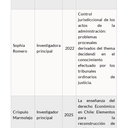
Control
jurisdiccional de los
actos de la
administración:
problemas
procesales
Sophía
Investigadora
2022
derivados del thema
Romero
principal
decidendi en el
conocimiento
efectuado por los
tribunales
ordinarios de
justicia.
La enseñanza del
derecho Económico
Críspulo
Investigador
en Chile: Elementos
2025
Marmolejo
principal
para la
reconstrucción de