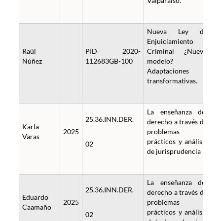
Valparaíso.
Nueva Ley de
Enjuiciamiento
Raúl
PID 2020-
Criminal ¿Nuevo
Núñez
112683GB-100
modelo?
Adaptaciones
transformativas.
La enseñanza del
25.36.INN.DER.
derecho a través de
Karla
2025
problemas
Varas
prácticos y análisis
02
de jurisprudencia
La enseñanza del
25.36.INN.DER.
derecho a través de
Eduardo
2025
problemas
Caamaño
prácticos y análisis
02