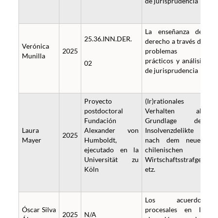
de jurisprudencia
La enseñanza del
25.36.INN.DER.
derecho a través de
Verónica
2025
problemas
Munilla
prácticos y análisis
02
de jurisprudencia
Proyecto
(Ir)rationales
postdoctoral
Verhalten als
Fundación
Grundlage der
Laura
Alexander von
Insolvenzdelikte
2025
Mayer
Humboldt,
nach dem neuen
ejecutado en la
chilenischen
Universität zu
Wirtschaftsstrafges
Köln
etz.
Los acuerdos
Óscar Silva
procesales en la
2025
N/A