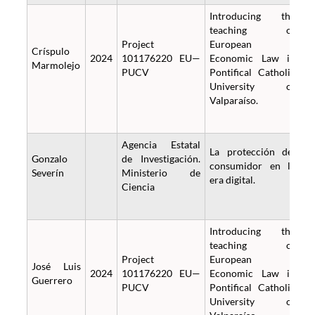
Introducing the
teaching of
Project
European
Críspulo
2024
101176220 EU—
Economic Law in
Marmolejo
PUCV
Pontifical Catholic
University of
Valparaíso.
Agencia Estatal
La protección del
Gonzalo
de Investigación.
consumidor en la
Severín
Ministerio de
era digital.
Ciencia
Introducing the
teaching of
Project
European
José Luis
2024
101176220 EU—
Economic Law in
Guerrero
PUCV
Pontifical Catholic
University of