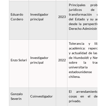
Principales problema
jurídicos de l
Eduardo
Investigador
transformación digita
2023
Cordero
principal
del Estado y su análisi
desde la perspectiva de
Derecho Administrativo.
Tolerancia y liberta
académica: repercusió
y actualidad de las idea
Investigador
de Humboldt y Newma
Enzo Solari
2022
principal
sobre la tradició
universitaria
estadounidense 
chilena.
El arrendamiento d
Gonzalo
Coinvestigador
cosas en el derech
Severin
privado.