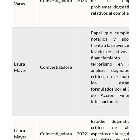
Coinvestigadora
2023
de la empresa
Varas
problemas dogmáticos 
relativos al compliance.
Papel que cumplen lo
notarios y abogado
frente a la prevención de
lavado de activos y de
financiamiento de
Laura
terrorismo en Chile
Coinvestigadora
Mayer
análisis dogmático 
crítico, en el marco d
los estándare
formulados por el Grup
de Acción Financier
Internacional.
Estudio dogmático 
crítico de alguno
Laura
Coinvestigadora
2022
aspectos de la regulació
Mayer
del delito de cohech