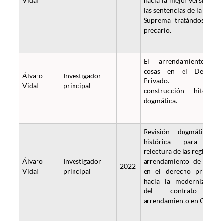
Vidal
hacia la mejor versión d
las sentencias de la Cort
Suprema tratándose de
precario.
El arrendamiento d
cosas en el Derech
Álvaro
Investigador
Privado. Un
Vidal
principal
construcción hitórico
dogmática.
Revisión dogmática 
histórica para un
relectura de las reglas de
Álvaro
Investigador
arrendamiento de cosa
2022
Vidal
principal
en el derecho privado
hacia la modernizació
del contrato d
arrendamiento en Chile.