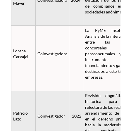
Coinvestigadora
2024
evitación de los riesgo
Mayer
de compliance en la
sociedades anónimas.
La PyME insolvente
Análisis de la interacció
entre las regla
concursales 
Lorena
Coinvestigadora
paraconcursales y lo
Carvajal
instrumentos d
financiamiento y garantí
destinados a este tipo d
empresas.
Revisión dogmática 
histórica para un
relectura de las reglas de
Patricio
arrendamiento de cosa
Coinvestigador
2022
Lazo
en el derecho privado
hacia la modernizació
del contrato d