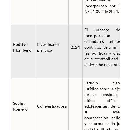
incorporado por la Le
N° 21.394 de 2021.
El impacto de l
incorporación d
estándares éticos a
Rodrigo
Investigador
2024
contrato. Una mirada 
Momberg
principal
las políticas y cláusula
de sustentabilidad desd
el derecho de contratos.
Estudio histórico
jurídico sobre la ejeució
de las pensiones par
niños, niñas 
Sophía
Coinvestigadora
adolescentes, de cara 
Romero
su adecuad
comprensión, aplicació
y reforma en la justici
de la familia chilena.