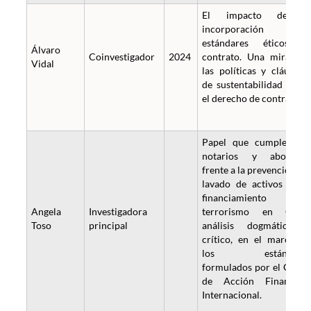
El impacto de l
incorporación d
estándares éticos a
Álvaro
Coinvestigador
2024
contrato. Una mirada 
Vidal
las políticas y cláusula
de sustentabilidad desd
el derecho de contratos.
Papel que cumplen lo
notarios y abogado
frente a la prevención de
lavado de activos y de
financiamiento de
Angela
Investigadora
terrorismo en Chile
Toso
principal
análisis dogmático 
crítico, en el marco d
los estándare
formulados por el Grup
de Acción Financier
Internacional.