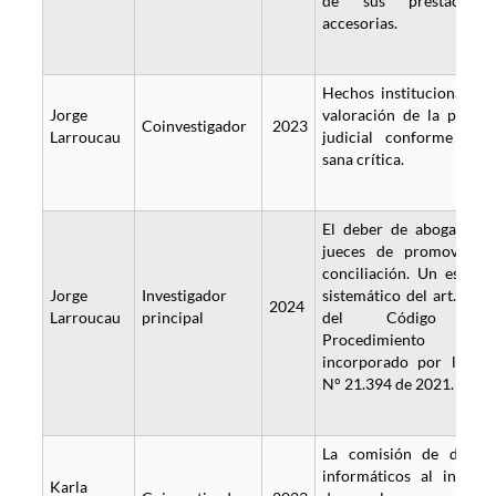
de sus prestacione
accesorias.
Hechos institucionales 
Jorge
valoración de la prueb
Coinvestigador
2023
Larroucau
judicial conforme a l
sana crítica.
El deber de abogados 
jueces de promover l
conciliación. Un estudi
Jorge
Investigador
sistemático del art. 3 bi
2024
Larroucau
principal
del Código d
Procedimiento Civi
incorporado por la Le
N° 21.394 de 2021.
La comisión de delito
informáticos al interio
Karla