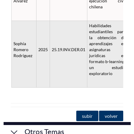
Álvarez
ejecución civil
chilena
Habilidades
estudiantiles para
la obtención de
Sophía
aprendizajes en
Romero
2025
25.19.INV.DER.01
asignaturas
Rodríguez
jurídicas en
formato b-learning:
un estudio
exploratorio
subir
volver
Otros Temas