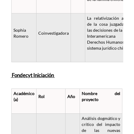
La relativización atípic
de la cosa juzgada ant
Sophía
las decisiones de la Cort
Coinvestigadora
Romero
Interamericana d
Derechos Humanos en e
sistema jurídico chileno.
Fondecyt Iniciación
Académico
Nombre del
Rol
Año
(a)
proyecto
Análisis dogmático y
crítico del impacto
de las nuevas