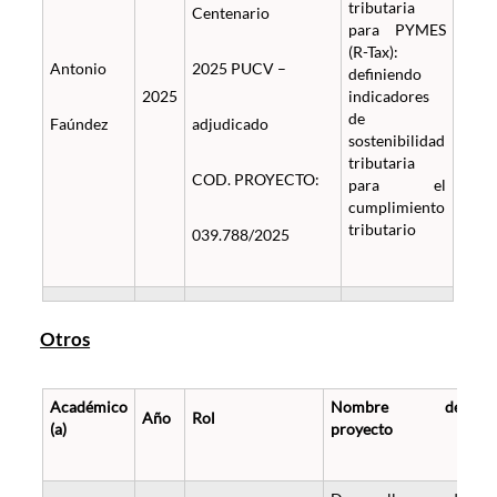
tributaria
Centenario
para PYMES
(R-Tax):
Antonio
2025 PUCV –
definiendo
2025
indicadores
de
Faúndez
adjudicado
sostenibilidad
tributaria
COD. PROYECTO:
para el
cumplimiento
tributario
039.788/2025
Otros
Académico
Nombre del
Año
Rol
(a)
proyecto