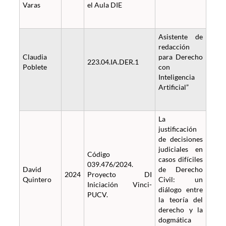
Varas
el Aula DIE
Asistente de
redacción
Claudia
para Derecho
223.04.IA.DER.1
Poblete
con
Inteligencia
Artificial”
La
justificación
de decisiones
judiciales en
Código
casos difíciles
039.476/2024.
David
de Derecho
2024
Proyecto DI
Quintero
Civil: un
Iniciación Vinci-
diálogo entre
PUCV.
la teoría del
derecho y la
dogmática