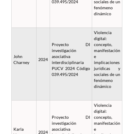
039.495/2024
sociales de un
fenómeno
dinámico
Violencia
digital:
Proyecto DI
concepto,
investigación
manifestación
John
asociativa
e
2024
Charney
interdisciplinaria
implicaciones
PUCV 2024 Código
jurídicas y
039.495/2024
sociales de un
fenómeno
dinámico
Violencia
digital:
Proyecto DI
concepto,
investigación
manifestación
Karla
asociativa
e
2024