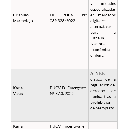
y unidades
especializadas
Críspulo
DI PUCV Nº
en mercados
Marmolejo
039.328/2022
digitales:
alternativas
para la
Fiscalía
Nacional
Económica
chilena.
Análisis
crítico de la
regulación del
Karla
PUCV DI Emergente
derecho de
Varas
Nº 37.0/2022
huelga tras la
prohibición
de reemplazo.
Karla
PUCV Incentiva en