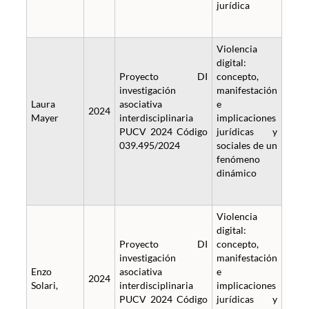
jurídica
Violencia
digital:
Proyecto DI
concepto,
investigación
manifestación
Laura
asociativa
e
2024
Mayer
interdisciplinaria
implicaciones
PUCV 2024 Código
jurídicas y
039.495/2024
sociales de un
fenómeno
dinámico
Violencia
digital:
Proyecto DI
concepto,
investigación
manifestación
Enzo
asociativa
e
2024
Solari,
interdisciplinaria
implicaciones
PUCV 2024 Código
jurídicas y