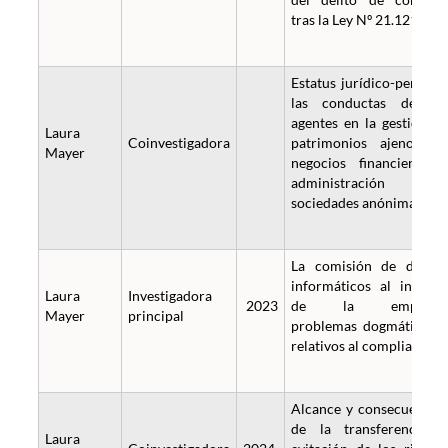
tras la Ley Nº 21.121.
Estatus jurídico-penal d
las conductas de lo
agentes en la gestión d
Laura
Coinvestigadora
patrimonios ajenos e
Mayer
negocios financieros 
administración d
sociedades anónimas.
La comisión de delito
informáticos al interio
Laura
Investigadora
2023
de la empresa
Mayer
principal
problemas dogmáticos 
relativos al compliance.
Alcance y consecuencia
de la transferencia 
Laura