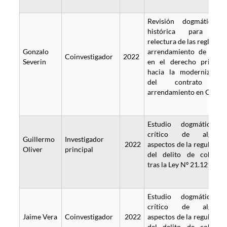
Revisión dogmática 
histórica para un
relectura de las reglas de
Gonzalo
arrendamiento de cosa
Coinvestigador
2022
Severin
en el derecho privado
hacia la modernizació
del contrato d
arrendamiento en Chile.
Estudio dogmático 
crítico de alguno
Guillermo
Investigador
2022
aspectos de la regulació
Oliver
principal
del delito de cohech
tras la Ley Nº 21.121.
Estudio dogmático 
crítico de alguno
Jaime Vera
Coinvestigador
2022
aspectos de la regulació
del delito de cohech