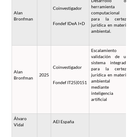
Desarrollo de
herramienta
Coinvestigador
Alan
computacional
Bronfman
para la certeza
Fondef IDeA I+D
jurídica en materia
ambiental.
Escalamiento y
validación de un
sistema integrado
Coinvestigador
para la certeza
Alan
2025
jurídica en materia
Bronfman
ambiental
Fondef IT25|0151
mediante
inteligencia
artificial
Álvaro
AEI España
Vidal