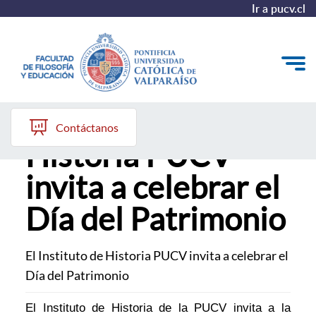
Ir a pucv.cl
El Instituto de
Quiénes somos
Contáctanos
Historia PUCV
Líneas de trabajo 2025-2028
invita a celebrar el
Historia
Día del Patrimonio
Proyecto Conocimientos 2030
Reportes
El Instituto de Historia PUCV invita a celebrar el
Día del Patrimonio
El Instituto de Historia de la PUCV invita a la