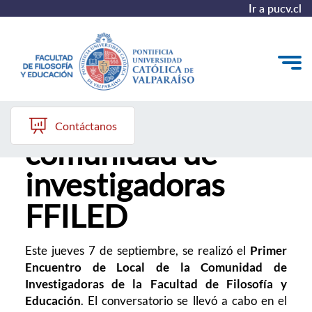
Ir a pucv.cl
Encuentro de la
Quiénes somos
Contáctanos
comunidad de
Líneas de trabajo 2025-2028
investigadoras
Historia
FFILED
Proyecto Conocimientos 2030
Reportes
Este jueves 7 de septiembre, se realizó el
Primer
Encuentro de Local de la Comunidad de
Investigadoras de la Facultad de Filosofía y
Educación
. El conversatorio se llevó a cabo en el