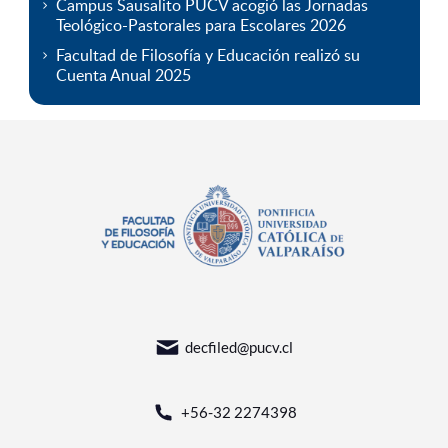
Campus Sausalito PUCV acogió las Jornadas
Teológico-Pastorales para Escolares 2026
Facultad de Filosofía y Educación realizó su
Cuenta Anual 2025
decfiled@pucv.cl
+56-32 2274398