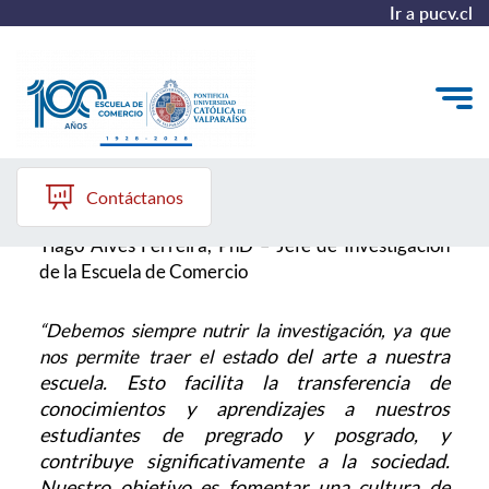
Ir a pucv.cl
Investigación
Quiénes somos
Contáctanos
Vinculación con el Medio
Tiago Alves Ferreira, PhD – Jefe de Investigación
de la Escuela de Comercio
Formación Continua
Postgrados
“Debemos siempre nutrir la investigación, ya que
ado del arte a nuestra
nos permite traer el est
Admisión
escuela. Esto facilita la transferencia de
conocimientos y aprendiza
jes a nuestros
estudiantes de pregrado y posgrado, y
contribuye significativamente a la
sociedad.
ALUMNI
Nuestro objetivo es fomentar una cultura de