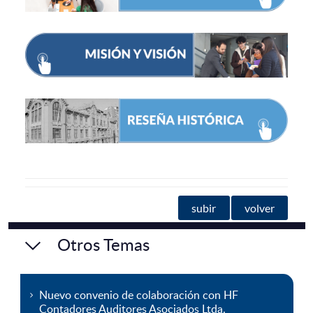
subir
volver
Otros Temas
Nuevo convenio de colaboración con HF
Contadores Auditores Asociados Ltda.