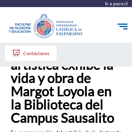
Ir a pucv.cl
Exposición
Quiénes somos
Contáctanos
artística exhibe la
Líneas de trabajo 2025-2028
vida y obra de
Historia
Margot Loyola en
Proyecto Conocimientos 2030
la Biblioteca del
Reportes
Campus Sausalito