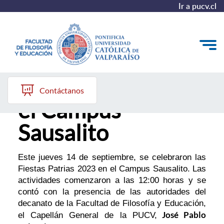
Ir a pucv.cl
Fiestas Patrias en
Quiénes somos
Contáctanos
el Campus
Líneas de trabajo 2025-2028
Sausalito
Historia
Proyecto Conocimientos 2030
Este jueves 14 de septiembre, se celebraron las
Fiestas Patrias 2023 en el Campus Sausalito. Las
Reportes
actividades comenzaron a las 12:00 horas y se
contó con la presencia de las autoridades del
decanato de la Facultad de Filosofía y Educación,
José Pablo
el Capellán General de la PUCV,