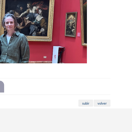
subir
volver