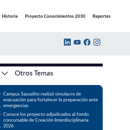
Ir a pucv.cl
Historia
Proyecto Conocimientos 2030
Reportes
Otros Temas
Campus Sausalito realizó simulacro de
evacuación para fortalecer la preparación ante
emergencias
Conoce los proyecto adjudicados al fondo
concursable de Creación Interdisciplinaria
2026