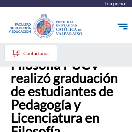
Ir a pucv.cl
Instituto de
Quiénes somos
Contáctanos
Filosofía PUCV
Líneas de trabajo 2025-2028
realizó graduación
Historia
de estudiantes de
Proyecto Conocimientos 2030
Pedagogía y
Reportes
Licenciatura en
Filosofía