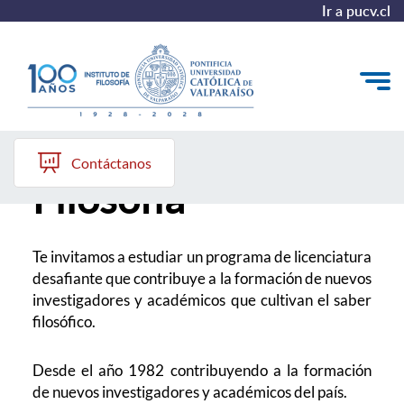
Ir a pucv.cl
Licenciatura en
El Instituto
Contáctanos
Filosofía
Pregrado
Postgrado
Te invitamos a estudiar un programa de licenciatura
Colección Philosophica
desafiante que contribuye a la formación de nuevos
investigadores y académicos que cultivan el saber
Formación Continua
filosófico.
Desde el año 1982 contribuyendo a la formación
de nuevos investigadores y académicos del país.