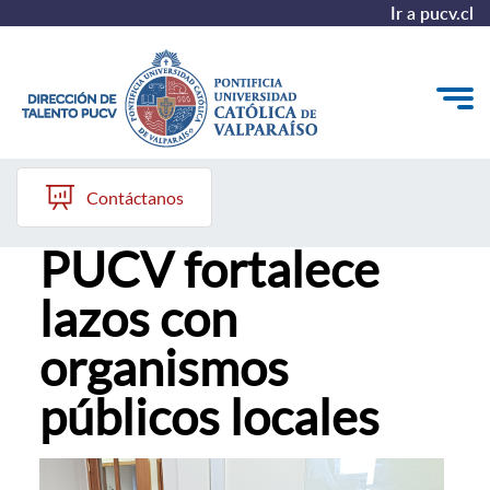
Ir a pucv.cl
18 de marzo, 2024
Quiénes somos
Contáctanos
Interculturalidad
Nuestros Programas
PUCV fortalece
Investigación
lazos con
Recursos
organismos
públicos locales