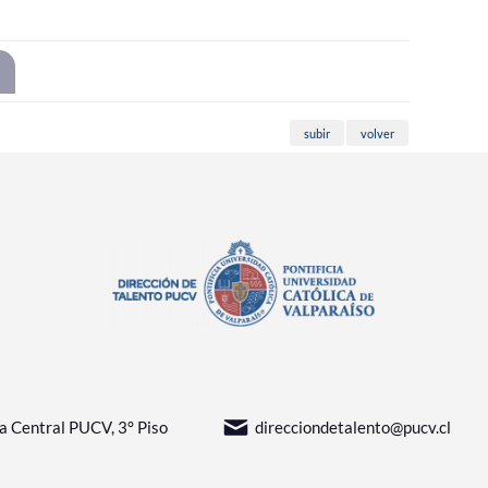
subir
volver
sa Central PUCV, 3° Piso
direcciondetalento@pucv.cl