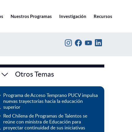
Ir a pucv.cl
os
Nuestros Programas
Investigación
Recursos
Otros Temas
Programa de Acceso Temprano PUCV impulsa
nuevas trayectorias hacia la educación
superior
Red Chilena de Programas de Talentos se
reúne con ministra de Educación para
proyectar continuidad de sus iniciativas