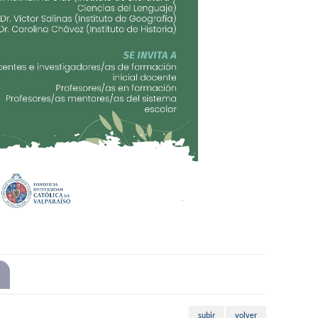
subir
volver