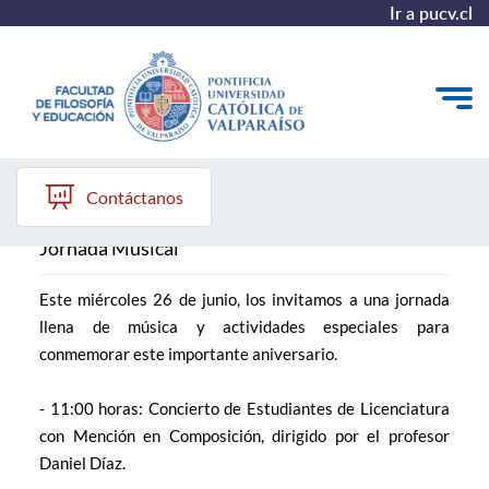
Ir a pucv.cl
Jornada Musical
Quiénes somos
Contáctanos
Líneas de trabajo 2025-2028
Jornada Musical
Historia
Este miércoles 26 de junio, los invitamos a una jornada
Proyecto Conocimientos 2030
llena de música y actividades especiales para
conmemorar este importante aniversario.
Reportes
- 11:00 horas: Concierto de Estudiantes de Licenciatura
con Mención en Composición, dirigido por el profesor
Daniel Díaz.