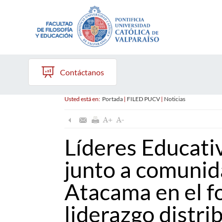
Contáctanos
Usted está en:
Portada
|
FILED PUCV
|
Noticias
Líderes Educati
junto a comunid
Atacama en el f
liderazgo distri