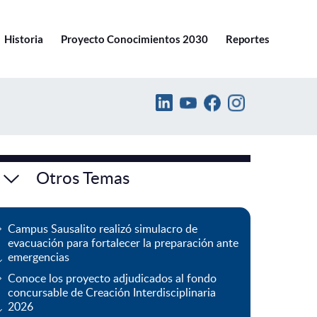
Ir a pucv.cl
Historia
Proyecto Conocimientos 2030
Reportes
Otros Temas
Campus Sausalito realizó simulacro de
evacuación para fortalecer la preparación ante
emergencias
Conoce los proyecto adjudicados al fondo
concursable de Creación Interdisciplinaria
2026