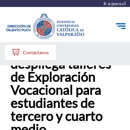
Ir a pucv.cl
PACE-PUCV
Quiénes somos
Contáctanos
despliega talleres
Nuestros Programas
de Exploración
Investigación
Vocacional para
Recursos
estudiantes de
tercero y cuarto
medio