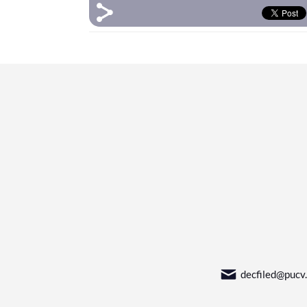
decfiled@pucv.