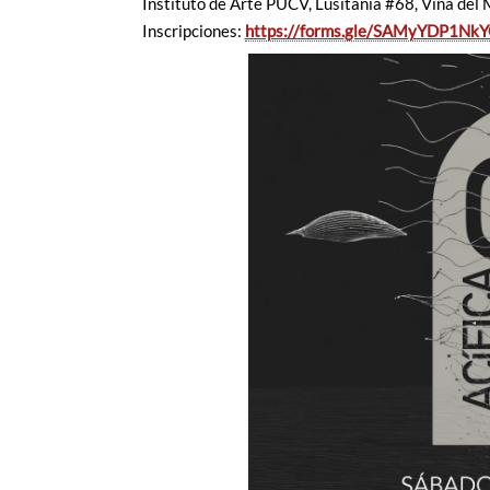
Instituto de Arte PUCV, Lusitania #68, Viña del 
Inscripciones:
https://forms.
gle/SAMyYDP1Nk