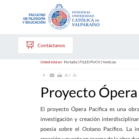
Contáctanos
Usted está en:
Portada
|
FILED PUCV
|
Noticias
Proyecto Ópera 
El proyecto Ópera Pacífica es una obr
investigación y creación interdisciplin
poesía sobre el Océano Pacífico
.
La in
creación y puesta en escena de la obra du