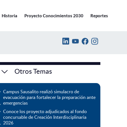
Ir a pucv.cl
Historia
Proyecto Conocimientos 2030
Reportes
Otros Temas
Campus Sausalito realizó simulacro de
evacuación para fortalecer la preparación ante
emergencias
Conoce los proyecto adjudicados al fondo
concursable de Creación Interdisciplinaria
2026