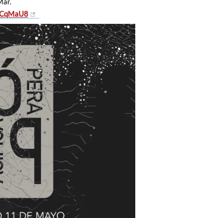
Mar.
YCqMaU8