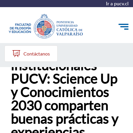
Ir a pucv.cl
Proyectos
Quiénes somos
Contáctanos
institucionales
Líneas de trabajo 2025-2028
PUCV: Science Up
Historia
y Conocimientos
Proyecto Conocimientos 2030
2030 comparten
Reportes
buenas prácticas y
experiencias