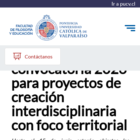
Ir a pucv.cl
PUCV abre
Quiénes somos
Contáctanos
convocatoria 2026
Líneas de trabajo 2025-2028
para proyectos de
Historia
creación
Proyecto Conocimientos 2030
interdisciplinaria
Reportes
con foco territorial