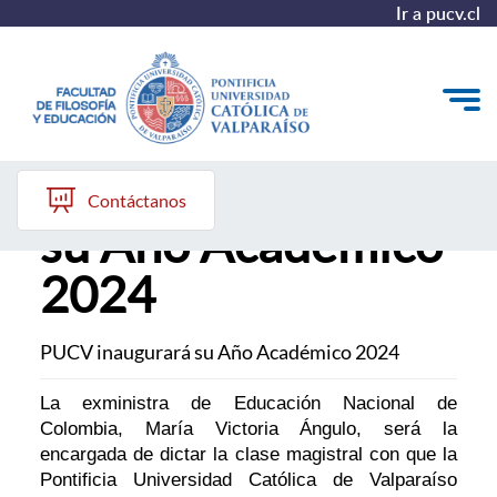
Ir a pucv.cl
PUCV inaugurará
Quiénes somos
Contáctanos
su Año Académico
Líneas de trabajo 2025-2028
2024
Historia
Proyecto Conocimientos 2030
PUCV inaugurará su Año Académico 2024
Reportes
La exministra de Educación Nacional de
Colombia, María Victoria Ángulo, será la
encargada de dictar la clase magistral con que la
Pontificia Universidad Católica de Valparaíso