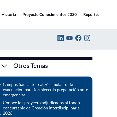
Ir a pucv.cl
Historia
Proyecto Conocimientos 2030
Reportes
Otros Temas
Campus Sausalito realizó simulacro de
evacuación para fortalecer la preparación ante
emergencias
Conoce los proyecto adjudicados al fondo
concursable de Creación Interdisciplinaria
2026