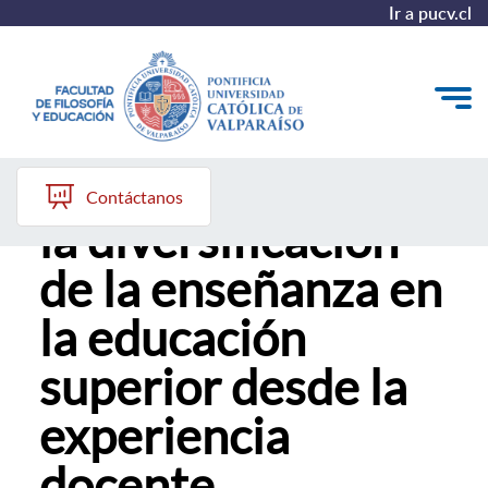
Ir a pucv.cl
Seminario abordó
Quiénes somos
Contáctanos
la diversificación
Líneas de trabajo 2025-2028
de la enseñanza en
Historia
la educación
Proyecto Conocimientos 2030
superior desde la
Reportes
experiencia
docente