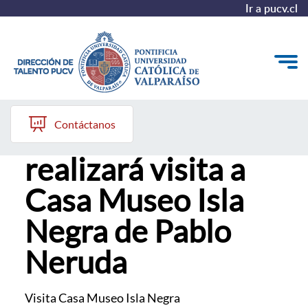
Ir a pucv.cl
21 de abril, 2026
Quiénes somos
Contáctanos
Programa NEAC
Nuestros Programas
realizará visita a
Investigación
Casa Museo Isla
Recursos
Negra de Pablo
Neruda
Visita Casa Museo Isla Negra