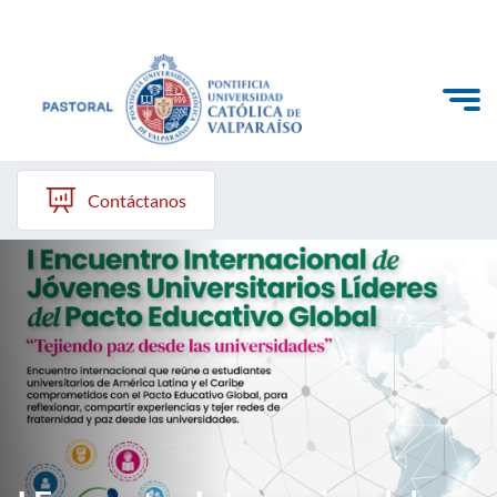
Click acá para ir directamente al contenido
Quiénes somos
Contáctanos
Qué hacemos
Recursos
Barrios Pastorales
Enlaces destacados