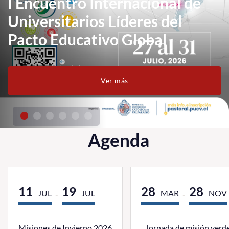
I Encuentro Internacional de
Universitarios Líderes del
Pacto Educativo Global
Ver más
Agenda
11
19
28
28
JUL
JUL
MAR
NOV
-
-
Misiones de Invierno 2026
Jornada de misión verd