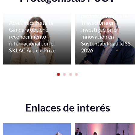
Profesor Rolando
Chamy recibe
reconocimiento a la
Académica Natalia
Trayectoria en
Gándara obtiene
Investigación e
reconocimiento
Innovación en
internacional con el
Sustentabilidad RISS
SKLAC Article Prize
2026
Enlaces de interés