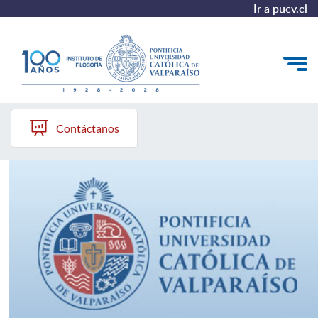
Ir a pucv.cl
Instituto de Filosofía PUCV
El Instituto
Contáctanos
Pregrado
Postgrado
Colección Philosophica
Formación Continua