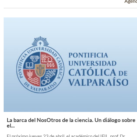
Agen
La barca del NosOtros de la ciencia. Un diálogo sobre
Leer Más +
el...
El próximo jueves 23 de abril, el académico del IFIL, prof. Dr.