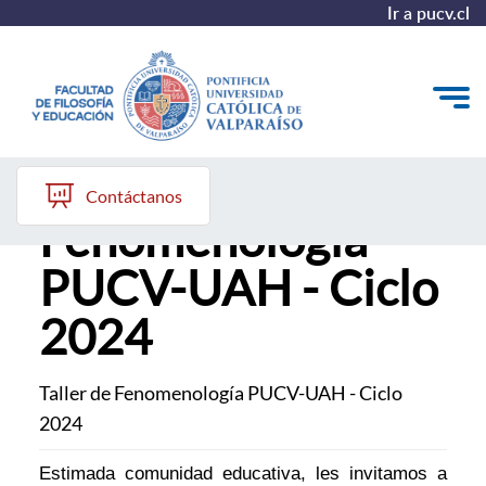
Ir a pucv.cl
Taller de
Quiénes somos
Contáctanos
Fenomenología
Líneas de trabajo 2025-2028
PUCV-UAH - Ciclo
Historia
2024
Proyecto Conocimientos 2030
Reportes
Taller de Fenomenología PUCV-UAH - Ciclo
2024
Estimada comunidad educativa, les invitamos a