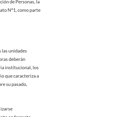
cción de Personas, la
icato N°1, como parte
s las unidades
obras deberán
a institucional, los
rio que caracteriza a
bre su pasado,
lizarse
ento en formato