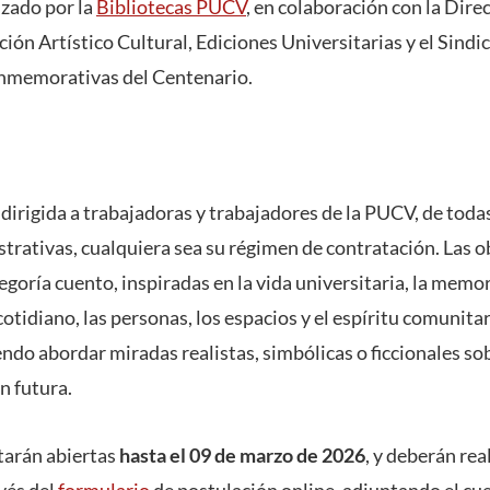
izado por la
Bibliotecas PUCV
, en colaboración con la Dire
ión Artístico Cultural, Ediciones Universitarias y el Sind
onmemorativas del Centenario.
dirigida a trabajadoras y trabajadores de la PUCV, de toda
trativas, cualquiera sea su régimen de contratación. Las 
egoría cuento, inspiradas en la vida universitaria, la memori
cotidiano, las personas, los espacios y el espíritu comunita
ndo abordar miradas realistas, simbólicas o ficcionales so
n futura.
tarán abiertas
hasta el 09 de marzo de 2026
, y deberán rea
vés del
formulario
de postulación online, adjuntando el cu