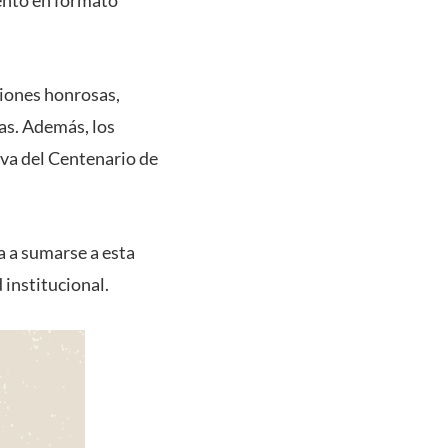
iones honrosas,
das. Además, los
va del Centenario de
a a sumarse a esta
 institucional.