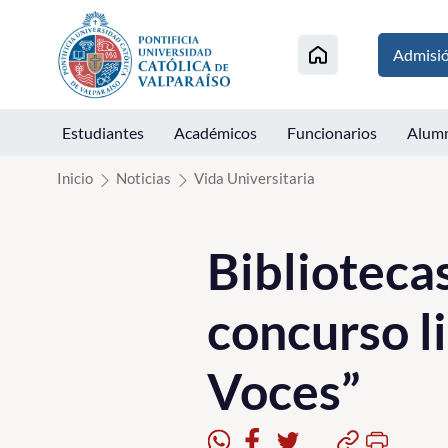
Click acá para ir directamente al contenido
Admisi
Estudiantes
Académicos
Funcionarios
Alum
Inicio
Noticias
Vida Universitaria
Bibliotecas
concurso l
Voces”