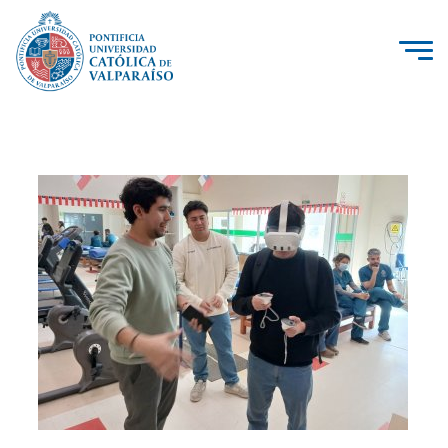
La Universidad
Investigación, Creación e Innovación
PUCV Internacional
Vinculación con el Medio
Admisión
Pregrado
Postgrado
Formación Continua