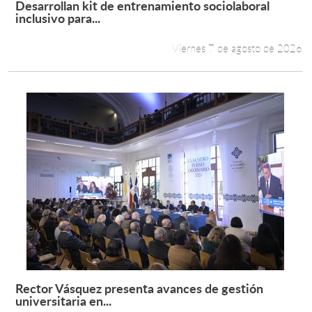
Desarrollan kit de entrenamiento sociolaboral
Leer más +
inclusivo para...
Estudiantes
Viernes 7 de agosto de 2026
Académicos
Funcionarios
Alumni
English
Rector Vásquez presenta avances de gestión
Leer más +
universitaria en...