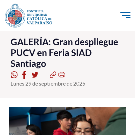
Click acá para ir directamente al contenido
La Universidad
GALERÍA: Gran despliegue
PUCV en Feria SIAD
Investigación, Creación e Innovación
Santiago
PUCV Internacional
Vinculación con el Medio
Lunes 29 de septiembre de 2025
Admisión
Pregrado
Postgrado
Formación Continua