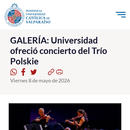
Click acá para ir directamente al contenido
La Universidad
GALERÍA: Universidad
ofreció concierto del Trío
Investigación, Creación e Innovación
Polskie
PUCV Internacional
Vinculación con el Medio
Viernes 8 de mayo de 2026
Admisión
Pregrado
Postgrado
Formación Continua