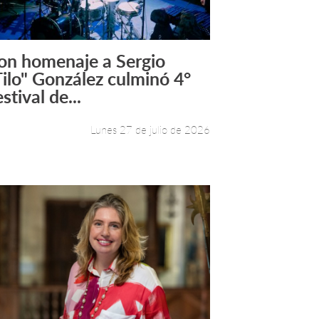
on homenaje a Sergio
Leer más +
Tilo" González culminó 4°
stival de...
Lunes 27 de julio de 2026