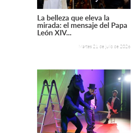
La belleza que eleva la
Leer más +
mirada: el mensaje del Papa
León XIV...
Martes 21 de julio de 2026