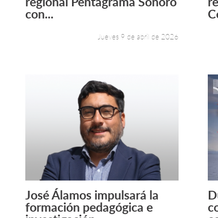
regional Pentagrama Sonoro
r
con...
C
Jueves 9 de abril de 2026
José Álamos impulsará la
D
Leer más +
formación pedagógica e
c