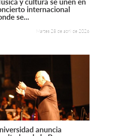
úsica y cultura se unen en
Leer más +
oncierto internacional
onde se...
Martes 28 de abril de 2026
niversidad anuncia
Leer más +