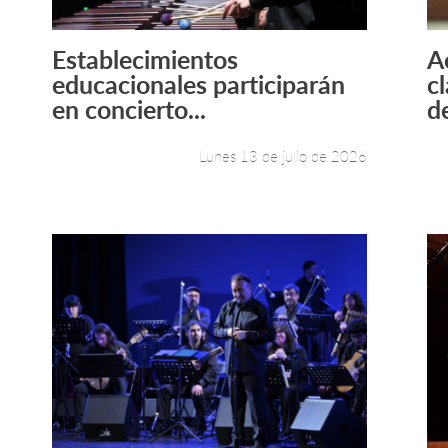
Establecimientos
A
Leer más +
educacionales participarán
cl
en concierto...
de
Lunes 13 de julio de 2026