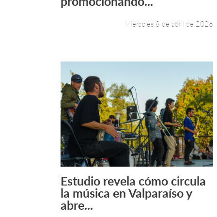
promocionando...
Miércoles 8 de abril de 2026
Estudio revela cómo circula
Leer más +
la música en Valparaíso y
abre...