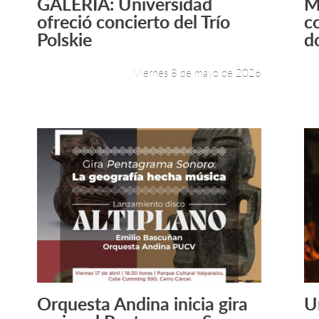
GALERÍA: Universidad
M
Leer más +
ofreció concierto del Trío
c
Polskie
d
Viernes 8 de mayo de 2026
Orquesta Andina inicia gira
U
Leer más +