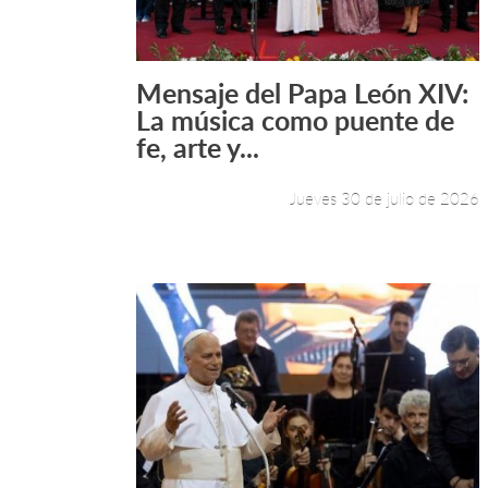
Mensaje del Papa León XIV:
Leer más +
La música como puente de
fe, arte y...
Jueves 30 de julio de 2026