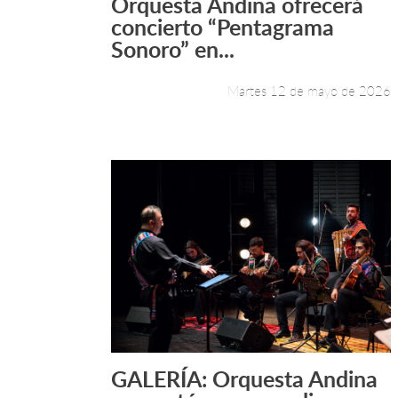
Orquesta Andina ofrecerá
Leer más +
concierto “Pentagrama
Sonoro” en...
Martes 12 de mayo de 2026
GALERÍA: Orquesta Andina
Leer más +