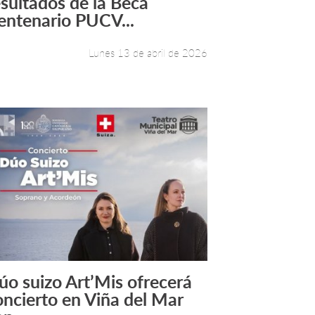
esultados de la Beca
entenario PUCV...
Lunes 13 de abril de 2026
úo suizo Art’Mis ofrecerá
Leer más +
oncierto en Viña del Mar