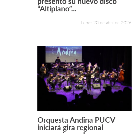
presentó su nuevo disco
“Altiplano”...
Lunes 20 de abril de 2026
Orquesta Andina PUCV
Leer más +
iniciará gira regional