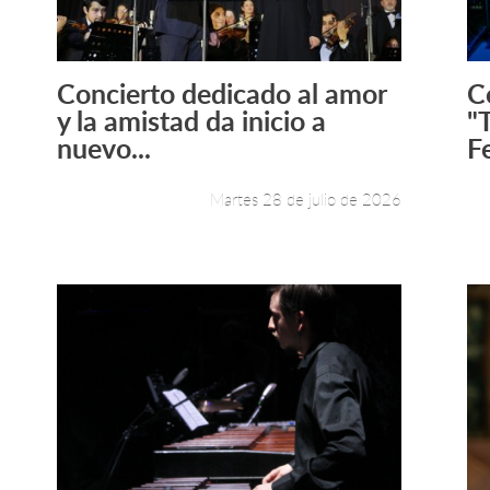
Concierto dedicado al amor
C
Leer más +
y la amistad da inicio a
"
nuevo...
Fe
Martes 28 de julio de 2026