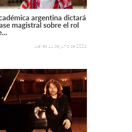
cadémica argentina dictará
Leer más +
ase magistral sobre el rol
...
Jueves 11 de junio de 2026