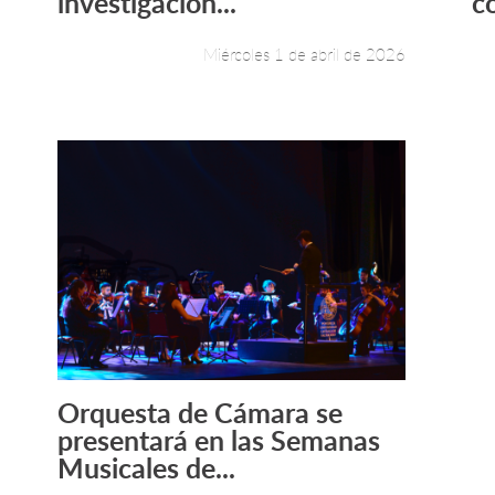
investigación...
co
Miércoles 1 de abril de 2026
Orquesta de Cámara se
Leer más +
presentará en las Semanas
Musicales de...