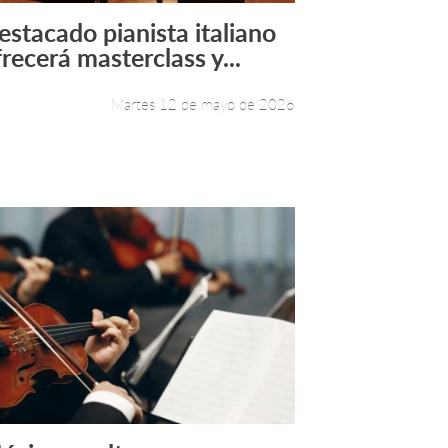
estacado pianista italiano
Leer más +
frecerá masterclass y...
Martes 12 de mayo de 2026