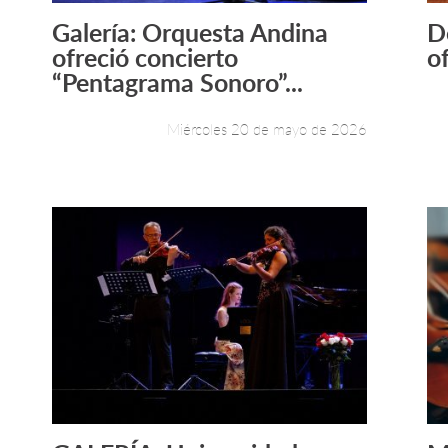
Galería: Orquesta Andina
D
Leer más +
ofreció concierto
o
“Pentagrama Sonoro”...
Miércoles 20 de mayo de 2026