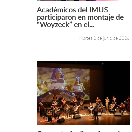
Académicos del IMUS
Leer más +
participaron en montaje de
“Woyzeck” en el...
Martes 2 de junio de 2026